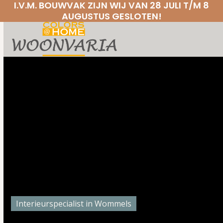
I.V.M. BOUWVAK ZIJN WIJ VAN 28 JULI T/M 8
Skip
AUGUSTUS GESLOTEN!
to
Open
Close
content
mobile
mobile
menu
menu
Interieurspecialist in Wommels