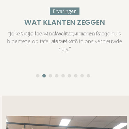
Ervaringen
WAT KLANTEN ZEGGEN
is
“Niet alleen topkwaliteit, maar zelfs een
“
bloemetje op tafel als welkom in ons vernieuwde
huis.”
i
ad