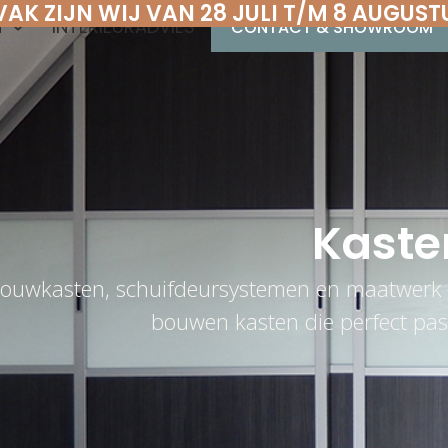
VAK ZIJN WIJ VAN 28 JULI T/M 8 AUGUST
N
INTERIEURADVIES
CONTACT & SHOWROOM
Kaste
bouwkasten, schuifdeursystemen en maatwerk 
bouwen kasten die perfect pas